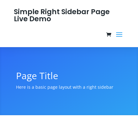
Simple Right Sidebar Page
Live Demo
Page Title
Here is a basic page layout with a right sidebar