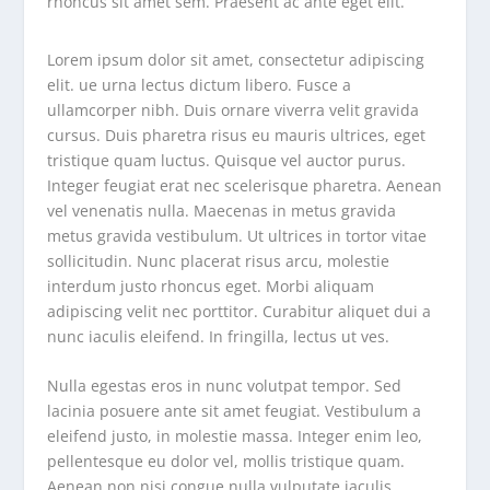
rhoncus sit amet sem. Praesent ac ante eget elit.
Lorem ipsum dolor sit amet, consectetur adipiscing
elit. ue urna lectus dictum libero. Fusce a
ullamcorper nibh. Duis ornare viverra velit gravida
cursus. Duis pharetra risus eu mauris ultrices, eget
tristique quam luctus. Quisque vel auctor purus.
Integer feugiat erat nec scelerisque pharetra. Aenean
vel venenatis nulla. Maecenas in metus gravida
metus gravida vestibulum. Ut ultrices in tortor vitae
sollicitudin. Nunc placerat risus arcu, molestie
interdum justo rhoncus eget. Morbi aliquam
adipiscing velit nec porttitor. Curabitur aliquet dui a
nunc iaculis eleifend. In fringilla, lectus ut ves.
Nulla egestas eros in nunc volutpat tempor. Sed
lacinia posuere ante sit amet feugiat. Vestibulum a
eleifend justo, in molestie massa. Integer enim leo,
pellentesque eu dolor vel, mollis tristique quam.
Aenean non nisi congue nulla vulputate iaculis