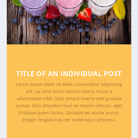
TITLE OF AN INDIVIDUAL POST
Lorem ipsum dolor sit amet, consectetur adipiscing
elit. ue urna lectus dictum libero. Fusce a
ullamcorper nibh. Duis ornare viverra velit gravida
cursus. Duis pharetra risus eu mauris ultrices, eget
tristique quam luctus. Quisque vel auctor purus.
Integer feugiat erat nec scelerisque pharetra.