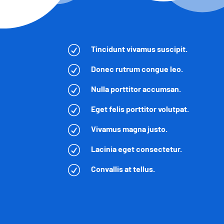
R
Tincidunt vivamus suscipit.
R
Donec rutrum congue leo.
R
Nulla porttitor accumsan.
R
Eget felis porttitor volutpat.
R
Vivamus magna justo.
R
Lacinia eget consectetur.
R
Convallis at tellus.