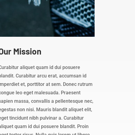
Our Mission
Curabitur aliquet quam id dui posuere
blandit. Curabitur arcu erat, accumsan id
imperdiet et, porttitor at sem. Donec rutrum
congue leo eget malesuada. Praesent
sapien massa, convallis a pellentesque nec,
egestas non nisi. Mauris blandit aliquet elit,
eget tincidunt nibh pulvinar a. Curabitur
aliquet quam id dui posuere blandit. Proin
eget tortor risus. Nulla quis lorem ut libero