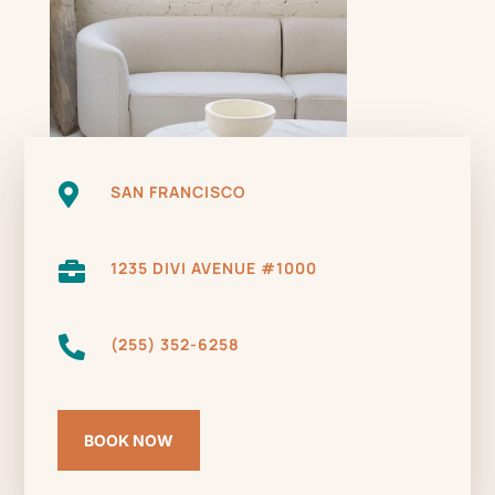

SAN FRANCISCO

1235 DIVI AVENUE #1000

(255) 352-6258
BOOK NOW