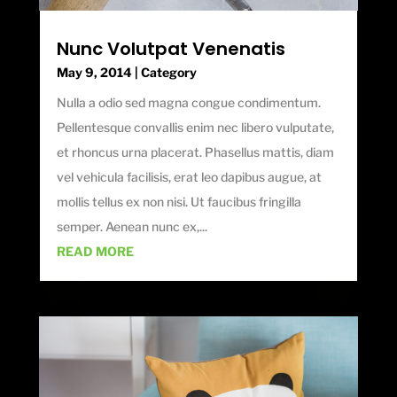
Nunc Volutpat Venenatis
May 9, 2014
|
Category
Nulla a odio sed magna congue condimentum.
Pellentesque convallis enim nec libero vulputate,
et rhoncus urna placerat. Phasellus mattis, diam
vel vehicula facilisis, erat leo dapibus augue, at
mollis tellus ex non nisi. Ut faucibus fringilla
semper. Aenean nunc ex,...
READ MORE