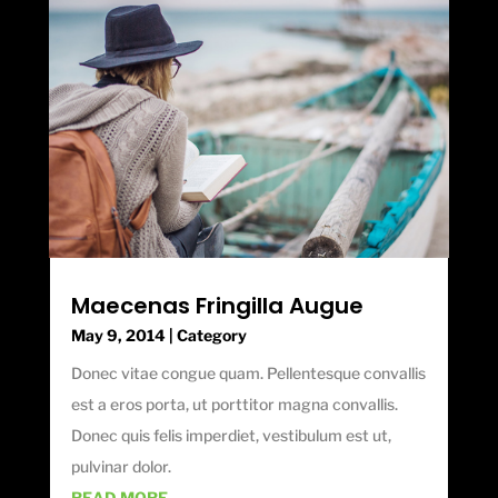
Maecenas Fringilla Augue
May 9, 2014
|
Category
Donec vitae congue quam. Pellentesque convallis
est a eros porta, ut porttitor magna convallis.
Donec quis felis imperdiet, vestibulum est ut,
pulvinar dolor.
READ MORE