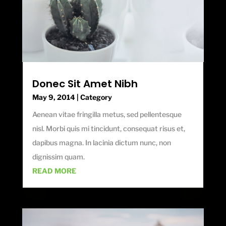
Donec Sit Amet Nibh
May 9, 2014
|
Category
Aenean vitae fringilla metus, sed pellentesque
nisl. Morbi quis mi tincidunt, consequat risus et,
dapibus magna. In lacinia dictum nunc, non
dignissim quam.
READ MORE