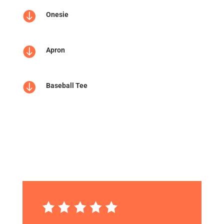

Onesie

Apron

Baseball Tee