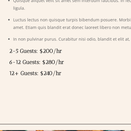
Quisque aliquet velit sit amet sem interdum faucibus. In feu
ligula.
Luctus lectus non quisque turpis bibendum posuere. Morbi to
amet. Etiam quis blandit erat donec laoreet libero non metu
In non pulvinar purus. Curabitur nisi odio, blandit et elit at, 
2-5 Guests: $200/hr
6-12 Guests: $280/hr
12+ Guests: $240/hr