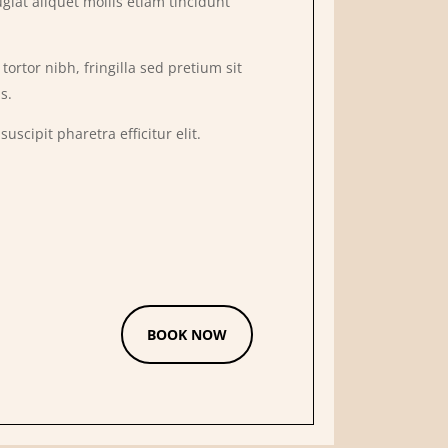
giat aliquet mollis etiam tincidunt
rtor nibh, fringilla sed pretium sit
s.
suscipit pharetra efficitur elit.
BOOK NOW