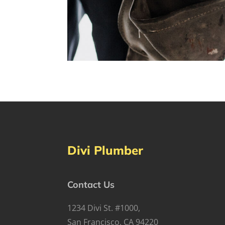
Divi Plumber
Contact Us
1234 Divi St. #1000,
San Francisco, CA 94220