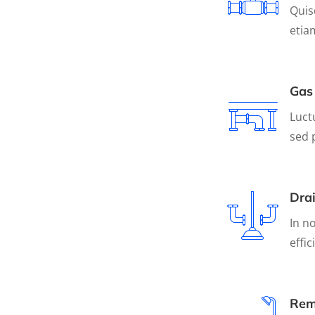
Quis
etiam
Gas
Luct
sed 
Dra
In no
effici
Rem