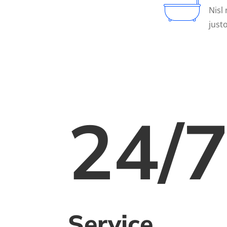
Nisl 
just
24/
Service