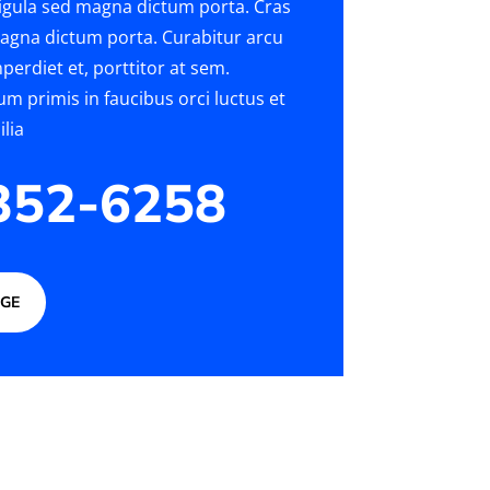
 ligula sed magna dictum porta. Cras
 magna dictum porta. Curabitur arcu
perdiet et, porttitor at sem.
m primis in faucibus orci luctus et
lia
 352-6258
AGE