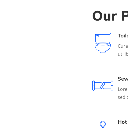
Our P
Toil
Cura
ut l
Sew
Lore
sed 
Hot