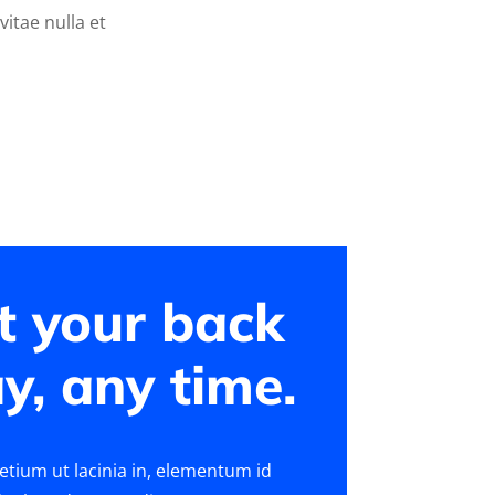
vitae nulla et
t your back
y, any time.
retium ut lacinia in, elementum id