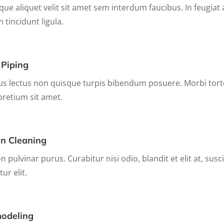
que aliquet velit sit amet sem interdum faucibus. In feugiat 
 tincidunt ligula.
 Piping
us lectus non quisque turpis bibendum posuere. Morbi tortor
pretium sit amet.
in Cleaning
n pulvinar purus. Curabitur nisi odio, blandit et elit at, susc
tur elit.
odeling