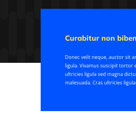
Curabitur non bibe
Donec velit neque, auctor sit 
ligula. Vivamus suscipit tortor e
ultricies ligula sed magna dict
malesuada. Cras ultricies ligul