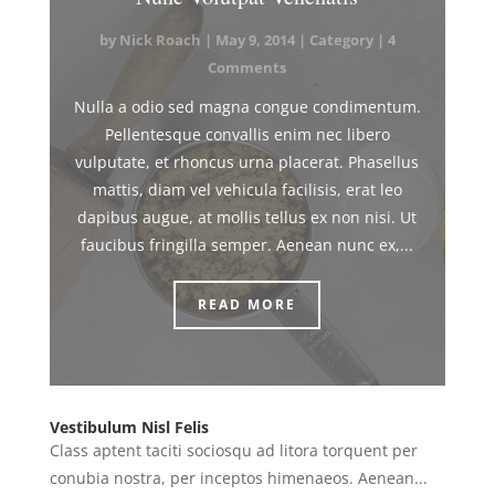
by
Nick Roach
|
May 9, 2014
|
Category
| 4
Comments
Nulla a odio sed magna congue condimentum.
Pellentesque convallis enim nec libero
vulputate, et rhoncus urna placerat. Phasellus
mattis, diam vel vehicula facilisis, erat leo
dapibus augue, at mollis tellus ex non nisi. Ut
faucibus fringilla semper. Aenean nunc ex,...
READ MORE
Vestibulum Nisl Felis
Class aptent taciti sociosqu ad litora torquent per
conubia nostra, per inceptos himenaeos. Aenean...