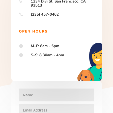
1234 Divi St. San Francisco, CA

93513
(235) 457-0462

OPEN HOURS
M–F: 8am - 6pm

S–S: 8:30am - 4pm
