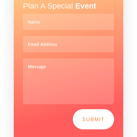
Plan A Special
Event
SUBMIT