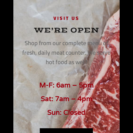
VISIT US
WE’RE OPEN
Shop from our complete menu of
fresh, daily meat counter. We serve
hot food as well!
M-F: 6am – 5pm
Sat: 7am – 4pm
Sun: Closed