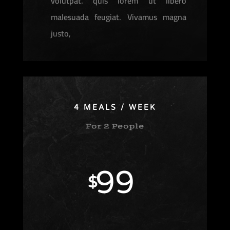
volutpat. quis lorem ut libero
malesuada feugiat. Vivamus magna
justo,
4 MEALS / WEEK
For 2 People
99
$