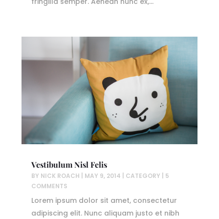
fringilla semper. Aenean nunc ex,...
Vestibulum Nisl Felis
BY
NICK ROACH
|
MAY 9, 2014
|
CATEGORY
| 5
COMMENTS
Lorem ipsum dolor sit amet, consectetur
adipiscing elit. Nunc aliquam justo et nibh