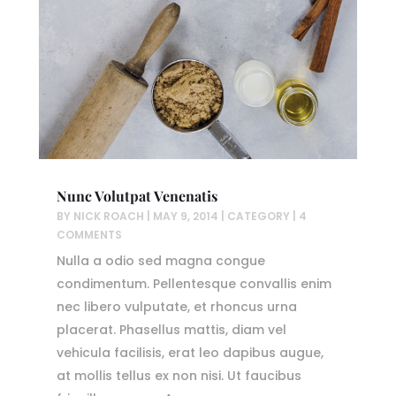
Nunc Volutpat Venenatis
BY
NICK ROACH
|
MAY 9, 2014
|
CATEGORY
| 4
COMMENTS
Nulla a odio sed magna congue
condimentum. Pellentesque convallis enim
nec libero vulputate, et rhoncus urna
placerat. Phasellus mattis, diam vel
vehicula facilisis, erat leo dapibus augue,
at mollis tellus ex non nisi. Ut faucibus