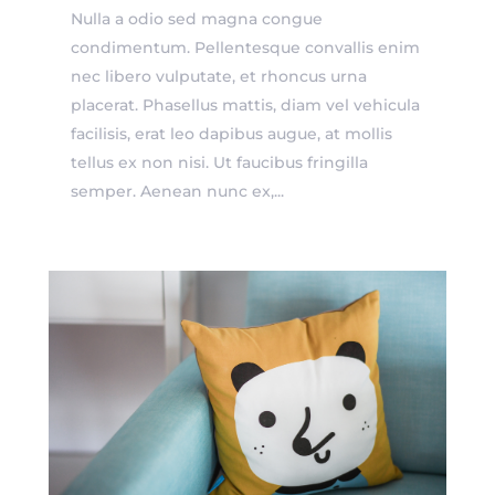
Nulla a odio sed magna congue
condimentum. Pellentesque convallis enim
nec libero vulputate, et rhoncus urna
placerat. Phasellus mattis, diam vel vehicula
facilisis, erat leo dapibus augue, at mollis
tellus ex non nisi. Ut faucibus fringilla
semper. Aenean nunc ex,...