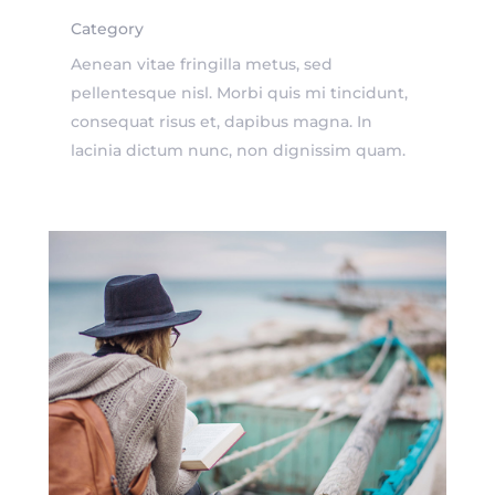
Category
Aenean vitae fringilla metus, sed
pellentesque nisl. Morbi quis mi tincidunt,
consequat risus et, dapibus magna. In
lacinia dictum nunc, non dignissim quam.