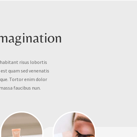
magination
abitant risus lobortis
 est quam sed venenatis
eque. Tortor enim dolor
 massa faucibus nun.
ery