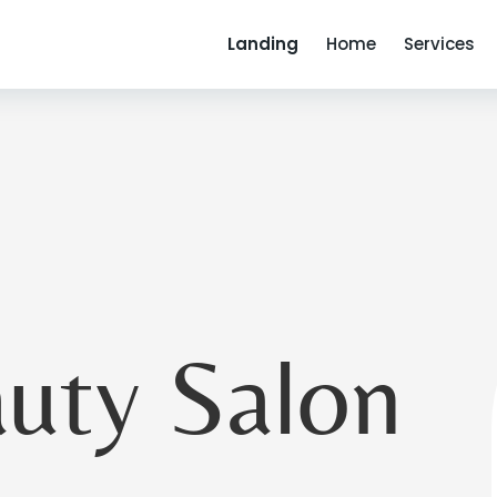
Landing
Home
Services
auty Salon