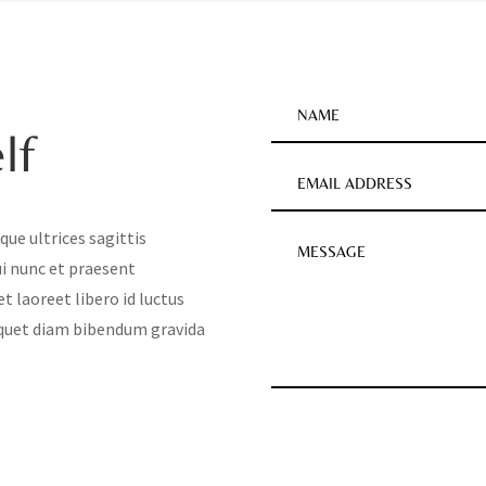
lf
que ultrices sagittis
ui nunc et praesent
 laoreet libero id luctus
liquet diam bibendum gravida