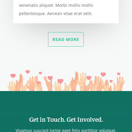
venenatis aliquet. Morbi mollis mollis
pellentesque. Aenean vitae erat velit.
READ MORE
Get in Touch. Get Involved.
Vivamus suscipit tortor eget felis porttitor volutpat.