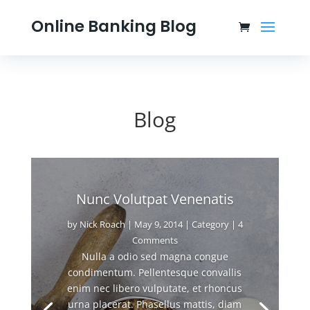
Online Banking Blog
Blog
Nunc Volutpat Venenatis
by
Nick Roach
|
May 9, 2014
|
Category
| 4
Comments
Nulla a odio sed magna congue
condimentum. Pellentesque convallis
enim nec libero vulputate, et rhoncus
urna placerat. Phasellus mattis, diam