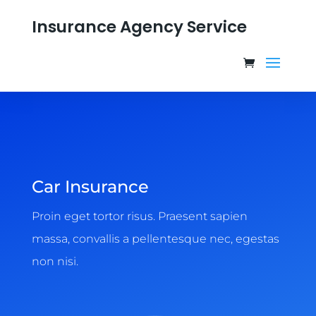
Insurance Agency Service
Car Insurance
Proin eget tortor risus. Praesent sapien
massa, convallis a pellentesque nec, egestas
non nisi.