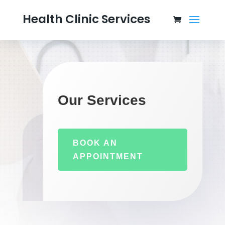
Health Clinic Services
Our Services
BOOK AN
APPOINTMENT