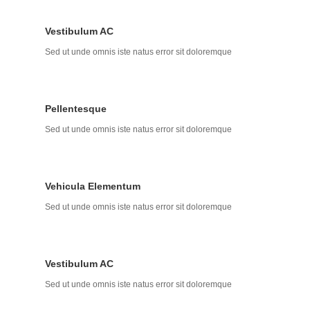
Vestibulum AC
Sed ut unde omnis iste natus error sit doloremque
Pellentesque
Sed ut unde omnis iste natus error sit doloremque
Vehicula Elementum
Sed ut unde omnis iste natus error sit doloremque
Vestibulum AC
Sed ut unde omnis iste natus error sit doloremque