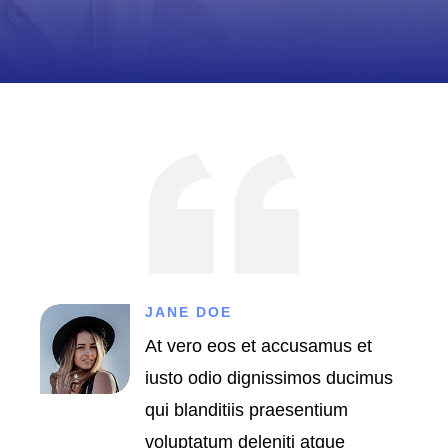
JANE DOE
At vero eos et accusamus et
iusto odio dignissimos ducimus
qui blanditiis praesentium
voluptatum deleniti atque