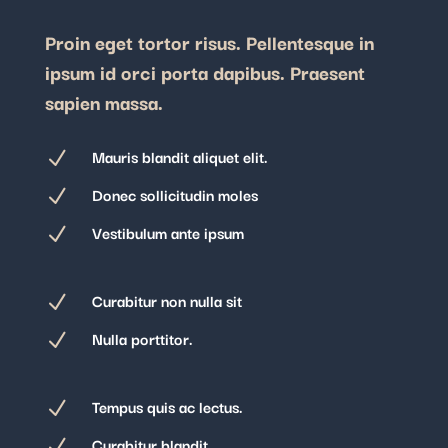
Proin eget tortor risus. Pellentesque in
ipsum id orci porta dapibus. Praesent
sapien massa.
Mauris blandit aliquet elit.
N
Donec sollicitudin moles
N
Vestibulum ante ipsum
N
Curabitur non nulla sit
N
Nulla porttitor.
N
Tempus quis ac lectus.
N
Curabitur blandit
N