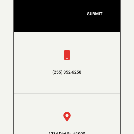
SUBMIT

(255) 352-6258

1234 Divi St. #1000