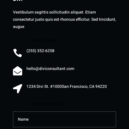
Vestibulum sagittis sollicitudin aliquet. Etiam
consectetur justo quis est rhoncus efficitur. Sed tincidunt,
augue
CONTACT INFO
(255) 352-6258

hello@diviconsultant.com

1234 Divi St. #1000San Francisco, CA 94220

SEND A MESSAGE