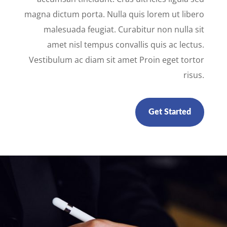
magna dictum porta. Nulla quis lorem ut libero
malesuada feugiat. Curabitur non nulla sit
amet nisl tempus convallis quis ac lectus.
Vestibulum ac diam sit amet Proin eget tortor
risus.
Get Started