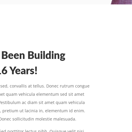
e Been Building
6 Years!
sed, convallis at tellus. Donec rutrum congue
amet quam vehicula elementum sed sit amet
 Vestibulum ac diam sit amet quam vehicula
, pretium ut lacinia in, elementum id enim.
 Donec sollicitudin molestie malesuada.
ed porttitor lectus nibh. Quisque velit nisi,