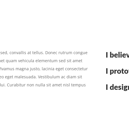
sed, convallis at tellus. Donec rutrum congue
I belie
amet quam vehicula elementum sed sit amet
Vivamus magna justo, lacinia eget consectetur
I proto
leo eget malesuada. Vestibulum ac diam sit
i. Curabitur non nulla sit amet nisl tempus
I desig