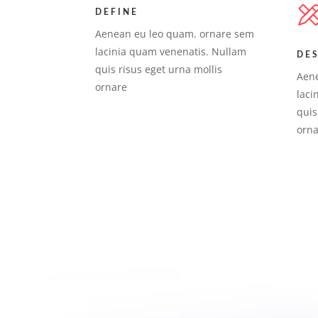
DEFINE
Aenean eu leo quam. ornare sem
lacinia quam venenatis. Nullam
DE
quis risus eget urna mollis
Aene
ornare
laci
quis
orn