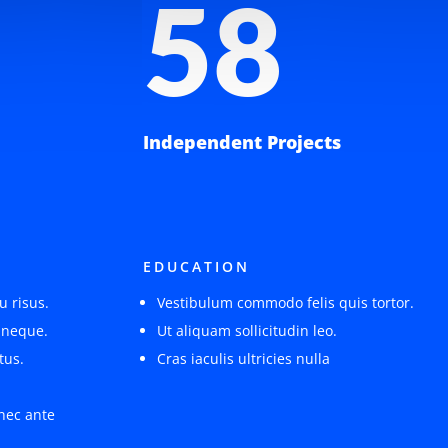
58
Independent Projects
EDUCATION
u risus.
Vestibulum commodo felis quis tortor.
 neque.
Ut aliquam sollicitudin leo.
tus.
Cras iaculis ultricies nulla
nec ante