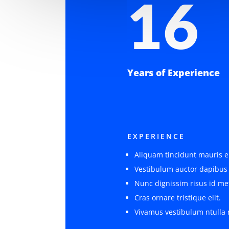
16
Years of Experience
EXPERIENCE
Aliquam tincidunt mauris e
Vestibulum auctor dapibus
Nunc dignissim risus id me
Cras ornare tristique elit.
Vivamus vestibulum ntulla 