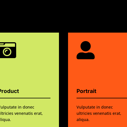


Product
Portrait
Vulputate in donec
Vulputate in donec
ltricies venenatis erat,
ultricies venenatis erat,
liqua.
aliqua.