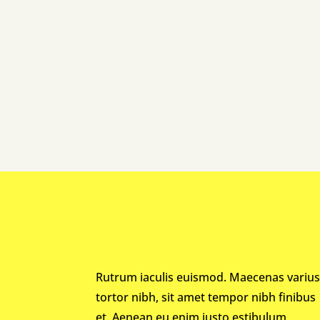
Rutrum iaculis euismod. Maecenas variu
tortor nibh, sit amet tempor nibh finibus
et. Aenean eu enim justo estibulum