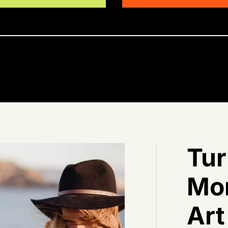
Tur
Mom
Art