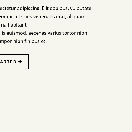
ctetur adipiscing. Elit dapibus, vulputate
empor ultricies venenatis erat, aliquam
rna habitant
lis euismod. aecenas varius tortor nibh,
empor nibh finibus et.
TARTED