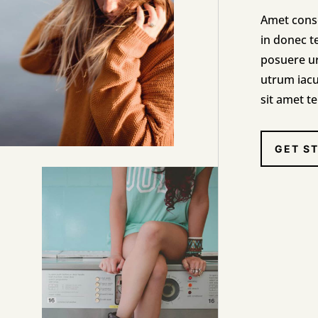
Amet conse
in donec t
posuere u
utrum iacu
sit amet t
GET S