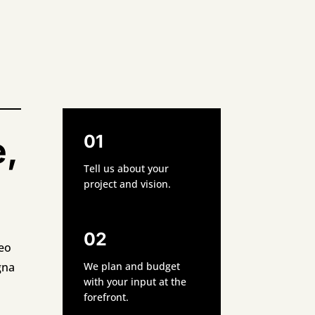
e,
01
Tell us about your
project and vision.
02
eo
gna
We plan and budget
with your input at the
forefront.