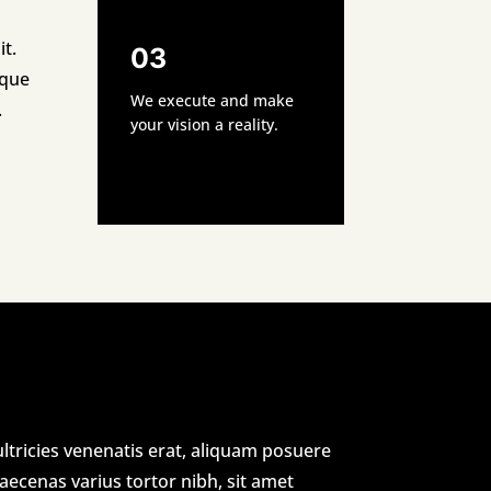
t.
03
sque
We execute and make
.
your vision a reality.
ultricies venenatis erat, aliquam posuere
ecenas varius tortor nibh, sit amet