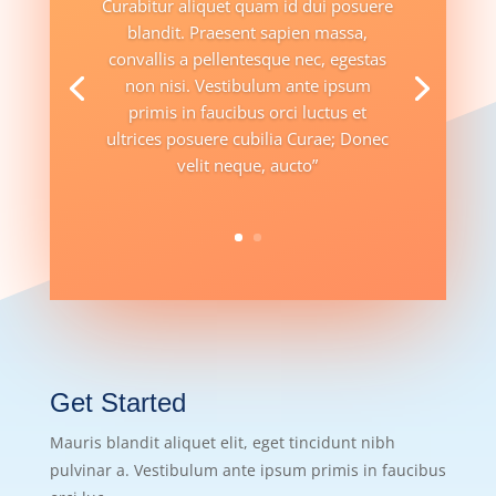
Curabitur aliquet quam id dui posuere
blandit. Praesent sapien massa,
convallis a pellentesque nec, egestas
non nisi. Vestibulum ante ipsum
primis in faucibus orci luctus et
ultrices posuere cubilia Curae; Donec
velit neque, aucto”
Get Started
Mauris blandit aliquet elit, eget tincidunt nibh
pulvinar a. Vestibulum ante ipsum primis in faucibus