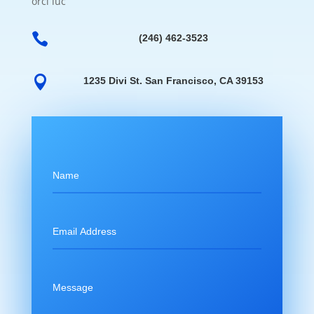
orci luc

(246) 462-3523

1235 Divi St. San Francisco, CA 39153