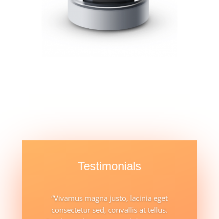
Testimonials
“Vivamus magna justo, lacinia eget
consectetur sed, convallis at tellus.