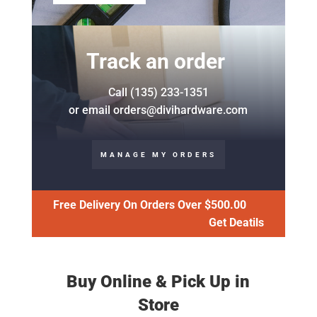
Track an order
Call (135) 233-1351
or email
orders@divihardware.com
MANAGE MY ORDERS
Free Delivery On Orders Over $500.00
Get Deatils
Buy Online & Pick Up in
Store