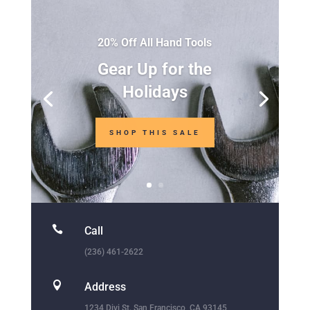
20% Off All Hand Tools
Gear Up for the
Holidays
SHOP THIS SALE

Call
(236) 461-2622

Address
1234 Divi St. San Francisco, CA 93145